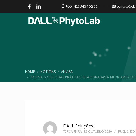
+55 (41) 3434 5266
|||||||||||
contato@da
HOME
NOTÍCIAS
ANVISA
NORMA SOBRE BOAS PRÁTICAS RELACIONADAS A MEDICAMENTO
DALL Soluções
TERÇA-FEIRA, 13 OUTUBRO 2020
/
PUBLISHED