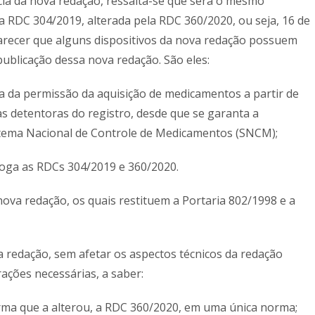
ncia da nova redação, ressalta-se que será o mesmo
a RDC 304/2019, alterada pela RDC 360/2020, ou seja, 16 de
arecer que alguns dispositivos da nova redação possuem
 publicação dessa nova redação. São eles:
ata da permissão da aquisição de medicamentos a partir de
s detentoras do registro, desde que se garanta a
istema Nacional de Controle de Medicamentos (SNCM);
evoga as RDCs 304/2019 e 360/2020.
da nova redação, os quais restituem a Portaria 802/1998 e a
a redação, sem afetar os aspectos técnicos da redação
erações necessárias, a saber:
rma que a alterou, a RDC 360/2020, em uma única norma;