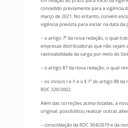
Em relação ao prazo para início da vigê
concedido previamente para a vigência d
março de 2021. No entanto, convém escl
vigência prevista para iniciar na data da
– o artigo 7º da nova redação, o qual tr
empresas distribuidoras que não sejam a
rastreabilidade da carga por meio do S
– o artigo 87 da nova redação, o qual r
– os incisos I e II e o § 1º do artigo 88 
RDC 320/2002.
Além das correções acima listadas, a nov
original, possibilitou realizar outras alt
– consolidação da RDC 304/2019 e da no