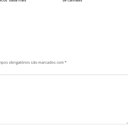
ápicos: saiba mais
de Cannabis
pos obrigatórios são marcados com
*