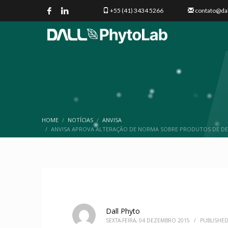
+55 (41) 3434 5266
|||||||||||
contato@da
HOME
NOTÍCIAS
ANVISA
ANVISA APROVA ALTERAÇÃO DE NORMA SOBRE PRODUTOS DE 
Dall Phyto
SEXTA-FEIRA, 04 DEZEMBRO 2015
/
PUBLISHED