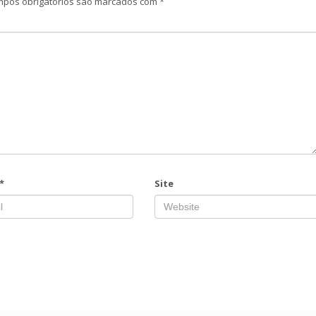
pos obrigatórios são marcados com
*
*
Site